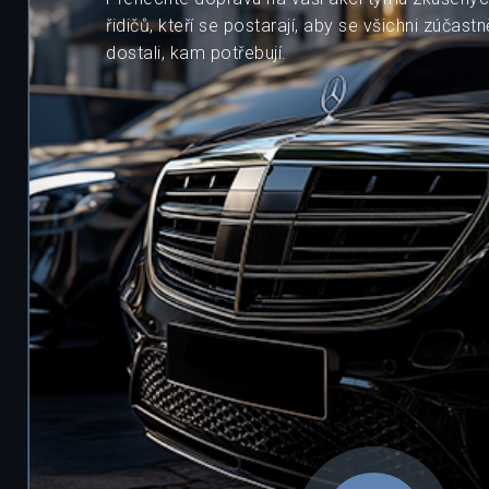
řidičů, kteří se postarají, aby se všichni zúčas
dostali, kam potřebují.