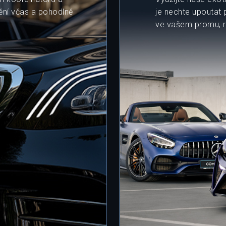
tnění včas a pohodlně
je nechte upoutat
ve vašem promu, re