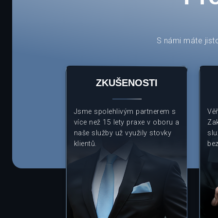
S námi máte jist
ZKUŠENOSTI
Jsme spolehlivým partnerem s
Věř
více než 15 lety praxe v oboru a
Za
naše služby už využily stovky
slu
klientů.
be