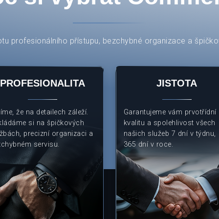
otu profesionálního přístupu, bezchybné organizace a špičkov
PROFESIONALITA
JISTOTA
íme, že na detailech záleží.
Garantujeme vám prvotřídní
kládáme si na špičkových
kvalitu a spolehlivost všech
žbách, precizní organizaci a
našich služeb 7 dní v týdnu,
zchybném servisu.
365 dní v roce.