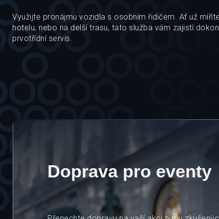
Využijte pronájmu vozidla s osobním řidičem. Ať už míříte
hotelu, nebo na delší trasu, tato služba vám zajistí doko
prvotřídní servis.
Doprava pro eventy
Přenechte dopravu na vaší akci týmu zkušenýc