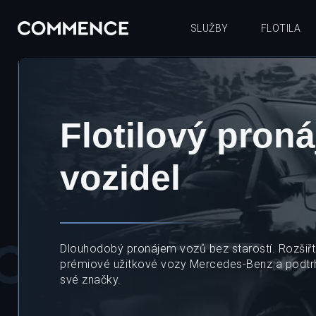
SLUŽBY
FLOTILA
Flotilový pron
vozidel
Dlouhodobý pronájem vozů bez starostí. Rozšiřte
prémiové užitkové vozy Mercedes-Benz a podtrh
své značky.