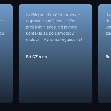
Svěřili jsme firmě Commence
Ry
ce
dopravu na náš event. Vše
do
proběhlo hladce, od prvního
úd
ou
kontaktu až po samotnou
za
realizaci. Výborná organizace!
Bit CZ s.r.o.
Bu