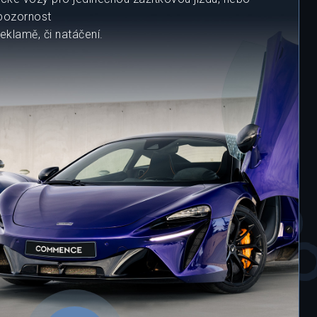
 pozornost
klamě, či natáčení.