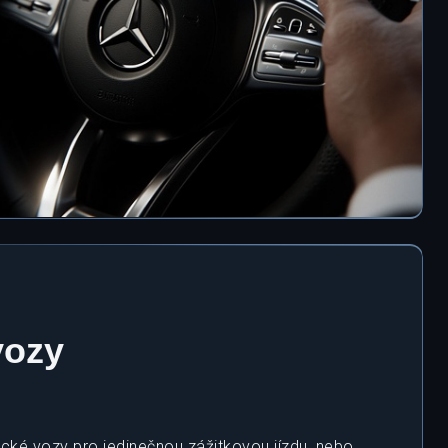
vozy
ické vozy pro jedinečnou zážitkovou jízdu, nebo