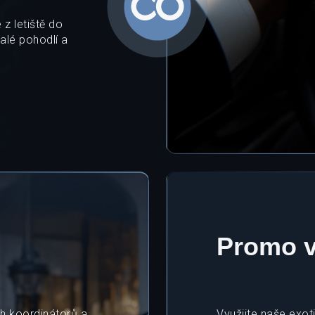
 z letiště do
nalé pohodlí a
Promo 
h koordinátorů a
Využijte naše exot