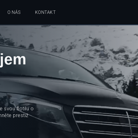
O NÁS
KONTAKT
ájem
 svou flotilu o
něte prestiž